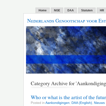
Home
NGE
DAA
Statuten
HR
Nederlands Genootschap voor Est
Category Archive for 'Aankondiging
Who or what is the artist of the futu
Posted in
Aankondigingen
,
DAA (English)
,
Nieuws