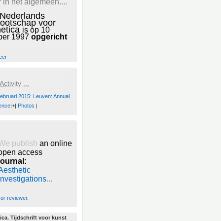
 in het algemeen....
 Nederlands
ootschap voor
hetica
is op 10
ber 1997
opgericht
eer
ctivity ...
februari 2015: Leuven: Annual
ence
|+|
Photos
|
We publish
an online
open access
journal:
Aesthetic
Investigations
...
 or reviewer
.
ica. Tijdschrift voor kunst