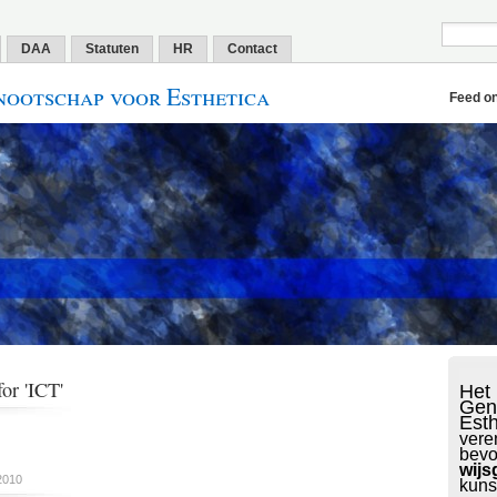
DAA
Statuten
HR
Contact
ootschap voor Esthetica
Feed o
or 'ICT'
Het
Gen
Est
vere
bevo
wijs
2010
kuns