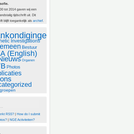
sofie.
00 tot 2014 gaven wij een
ndstalig tijdschrift uit. Dit
ift blijft toegankelijk als
archief
.
nkondigingen
hetic Investigations
gemeen
Bestuur
A (English)
Nieuws
Organen
VB
Photos
licaties
lons
ategorized
groepen
..
erkt RSS?
|
How do I submit
otos?
|
NGE Activiteiten?