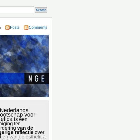
n
Posts
Comments
 Nederlands
ootschap voor
hetica
is een
niging ter
rdering
van de
gerige reflectie
over
t
en van de esthetica