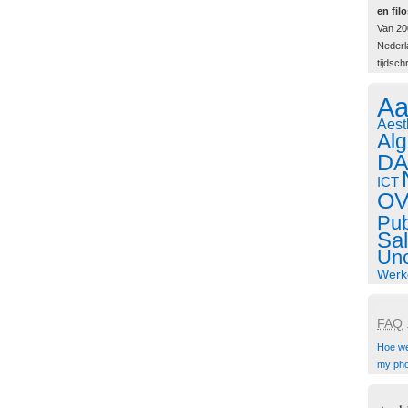
en filo
Van 20
Nederla
tijdschr
Aa
Aest
Al
DA
ICT
O
Pub
Sa
Unc
Werk
FAQ
.
Hoe w
my ph