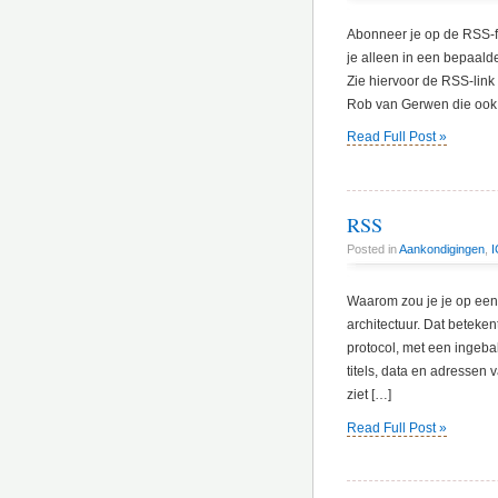
Abonneer je op de RSS-f
je alleen in een bepaald
Zie hiervoor de RSS-link
Rob van Gerwen die ook h
Read Full Post »
RSS
Posted in
Aankondigingen
,
I
Waarom zou je je op een
architectuur. Dat beteke
protocol, met een ingeb
titels, data en adressen 
ziet […]
Read Full Post »