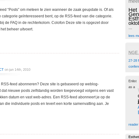
meer
Het
eed “Posts” om meteen te zien wanneer de zaak geupdate is. Of als
Gen
e categorie geïnteresseerd bent, op de RSS-feed van die categorie.
Est
 bij de FAQ in de rechterkolom. Colofon Deze site is opgezet door
okto
...
et beheer uitvoert.
lees m
NGE A
27-28 
confer
CT
on jun 14th, 2010
Enlist
 RSS-feed abonneren? Deze site is gebaseerd op weblog-
as a
nt dat nieuwe posts zelfstandig worden toegevoegd volgens een vast
akken datum en vast web-adres. Een RSS-feed abonneert je op de
van die individuele posts en levert een korte samenvatting aan. Je
reader
Esthet