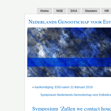
Home
NGE
DAA
Statuten
HR
Nederlands Genootschap voor Est
«
Aankondiging: EGO-salon 22 februari 2019
Symposium Nederlands Genootschap voor Esthetica
Symposium ‘Zullen we contact hou