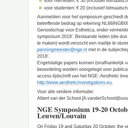
voor niet-leden: € 50 (inclusief lidmaats
voor studenten: € 20 (inclusief lidmaats
Aanmelden voor het symposium geschiedt do
betreffende bedrag op rekening NL66INGB00
Genootschap voor Esthetica, onder vermeld
symposium 2018’. Bestaande leden (die dus
te maken) wordt verzocht een mailtje te sture
penningmeester@nge.nl
met in de subjectr
2018’.
Engelstalige papers kunnen (onafhankelijk v
beoordeling worden voorgelegd voor publicat
access tijdschrift van het NGE:
Aesthetic Inve
http://www.aestheticinvestigations.eu
.
Voor alle verdere informatie:
Albert van der Schoot [A.vanderSchoot@uva.
NGE Symposium 19-20 Octobe
Leuven/Louvain
On Friday 19 and Saturday 20 October, the y