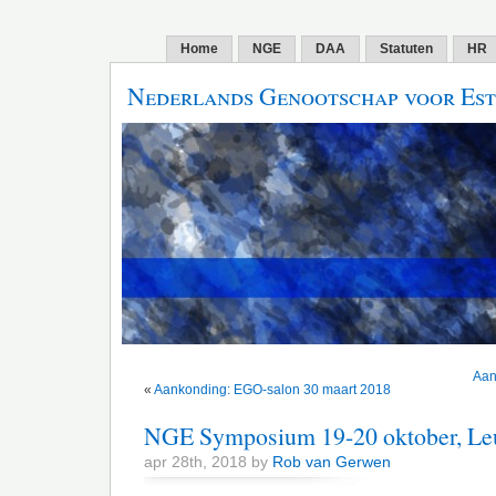
Home
NGE
DAA
Statuten
HR
Nederlands Genootschap voor Est
Aan
«
Aankonding: EGO-salon 30 maart 2018
NGE Symposium 19-20 oktober, Le
apr 28th, 2018 by
Rob van Gerwen