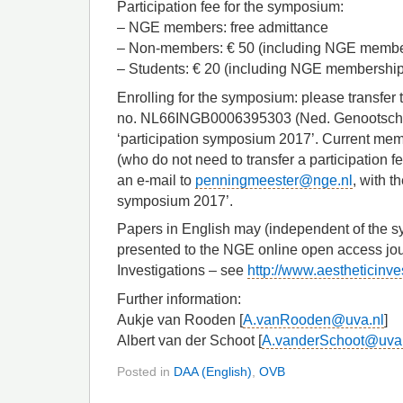
Participation fee for the symposium:
– NGE members: free admittance
– Non-members: € 50 (including NGE membe
– Students: € 20 (including NGE membership
Enrolling for the symposium: please transfer
no. NL66INGB0006395303 (Ned. Genootschap 
‘participation symposium 2017’. Current mem
(who do not need to transfer a participation f
an e-mail to
penningmeester@nge.nl
, with t
symposium 2017’.
Papers in English may (independent of the 
presented to the NGE online open access jou
Investigations – see
http://www.aestheticinve
Further information:
Aukje van Rooden [
A.vanRooden@uva.nl
]
Albert van der Schoot [
A.vanderSchoot@uva.
Posted in
DAA (English)
,
OVB