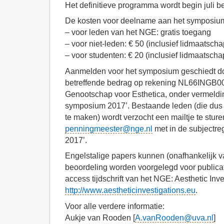
Het definitieve programma wordt begin juli 
De kosten voor deelname aan het symposiu
– voor leden van het NGE: gratis toegang
– voor niet-leden: € 50 (inclusief lidmaatsc
– voor studenten: € 20 (inclusief lidmaatsch
Aanmelden voor het symposium geschiedt do
betreffende bedrag op rekening NL66INGB00
Genootschap voor Esthetica, onder vermeld
symposium 2017’. Bestaande leden (die dus
te maken) wordt verzocht een mailtje te sture
penningmeester@nge.nl
met in de subjectr
2017’.
Engelstalige papers kunnen (onafhankelijk v
beoordeling worden voorgelegd voor publicat
access tijdschrift van het NGE: Aesthetic Inv
http://www.aestheticinvestigations.eu
.
Voor alle verdere informatie:
Aukje van Rooden [
A.vanRooden@uva.nl
]