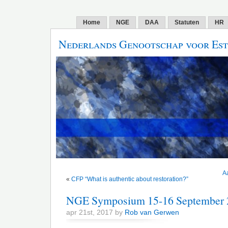
Home
NGE
DAA
Statuten
HR
Nederlands Genootschap voor Est
A
«
CFP “What is authentic about restoration?”
NGE Symposium 15-16 September 
apr 21st, 2017 by
Rob van Gerwen