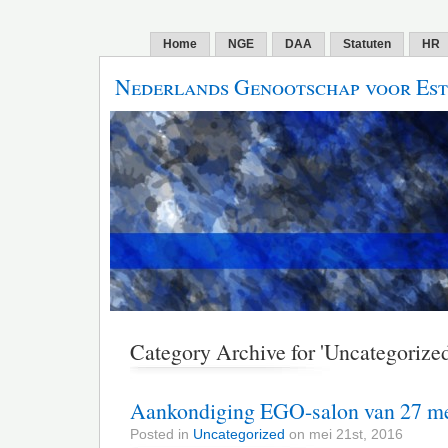
Home
NGE
DAA
Statuten
HR
Nederlands Genootschap voor Est
Category Archive for 'Uncategorized
Aankondiging EGO-salon van 27 m
Posted in
Uncategorized
on mei 21st, 2016