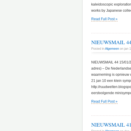
kaleidoscopic exploration
works by Japanese colle
Read Full Post »
NIEUWSMAIL 44 
Posted in
Algemeen
on jan 1
NIEUWSMAIL 44 15/01/201
adres) – De Nederlandse
waarneming is opnieuw u
21 jan 10 een klein symp
http://ruudwelten.blogsp
eerstvolgende minisymposi
Read Full Post »
NIEUWSMAIL 41 