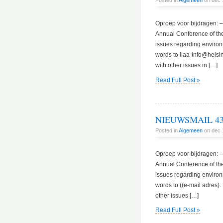
Posted in
Algemeen
on dec 
Oproep voor bijdragen: – 
Annual Conference of the
issues regarding environ
words to iiaa-info@helsin
with other issues in […]
Read Full Post »
NIEUWSMAIL 43 
Posted in
Algemeen
on dec 
Oproep voor bijdragen: – 
Annual Conference of the
issues regarding environ
words to ((e-mail adres).
other issues […]
Read Full Post »