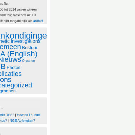
sofie.
00 tot 2014 gaven wij een
ndstalig tijdschrift uit. Dit
ift blijft toegankelijk als
archief
.
nkondigingen
hetic Investigations
gemeen
Bestuur
A (English)
Nieuws
Organen
VB
Photos
licaties
lons
ategorized
groepen
..
erkt RSS?
|
How do I submit
otos?
|
NGE Activiteiten?