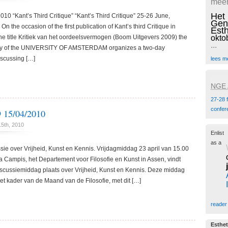
meer
Het
 “Kant’s Third Critique” “Kant’s Third Critique” 25-26 June,
Gen
 the occasion of the first publication of Kant’s third Critique in
Est
the title Kritiek van het oordeelsvermogen (Boom Uitgevers 2009) the
okto
...
hy of the UNIVERSITY OF AMSTERDAM organizes a two-day
iscussing […]
lees m
NGE A
27-28 
confer
15/04/2010
15th, 2010
Enlist
as a
ie over Vrijheid, Kunst en Kennis. Vrijdagmiddag 23 april van 15.00
Ka Campis, het Departement voor Filosofie en Kunst in Assen, vindt
discussiemiddag plaats over Vrijheid, Kunst en Kennis. Deze middag
et kader van de Maand van de Filosofie, met dit […]
reader
Esthet