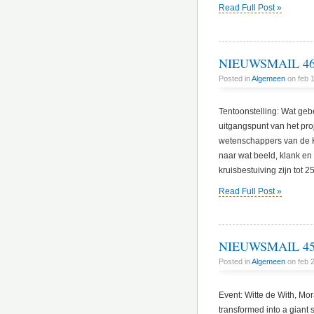
Read Full Post »
NIEUWSMAIL 46 
Posted in
Algemeen
on feb 1
Tentoonstelling: Wat geb
uitgangspunt van het pro
wetenschappers van de K
naar wat beeld, klank en 
kruisbestuiving zijn tot 
Read Full Post »
NIEUWSMAIL 45 
Posted in
Algemeen
on feb 
Event: Witte de With, Mora
transformed into a giant s