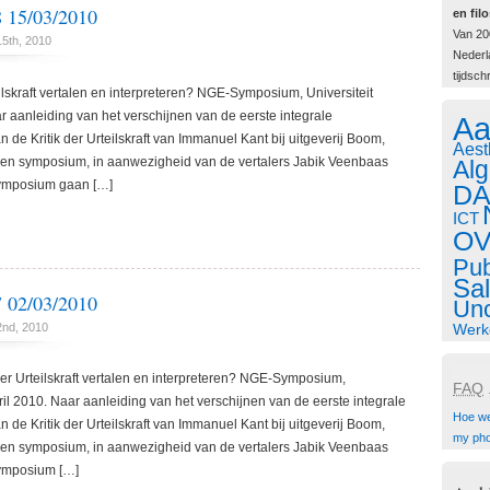
15/03/2010
en filo
Van 20
15th, 2010
Nederla
tijdschr
ilskraft vertalen en interpreteren? NGE-Symposium, Universiteit
r aanleiding van het verschijnen van de eerste integrale
Aa
 de Kritik der Urteilskraft van Immanuel Kant bij uitgeverij Boom,
Aest
 een symposium, in aanwezigheid van de vertalers Jabik Veenbaas
Al
 symposium gaan […]
DA
ICT
O
Pub
Sa
02/03/2010
Unc
2nd, 2010
Werk
r Urteilskraft vertalen en interpreteren? NGE-Symposium,
FAQ
.
ril 2010. Naar aanleiding van het verschijnen van de eerste integrale
Hoe w
 de Kritik der Urteilskraft van Immanuel Kant bij uitgeverij Boom,
my ph
 een symposium, in aanwezigheid van de vertalers Jabik Veenbaas
 symposium […]