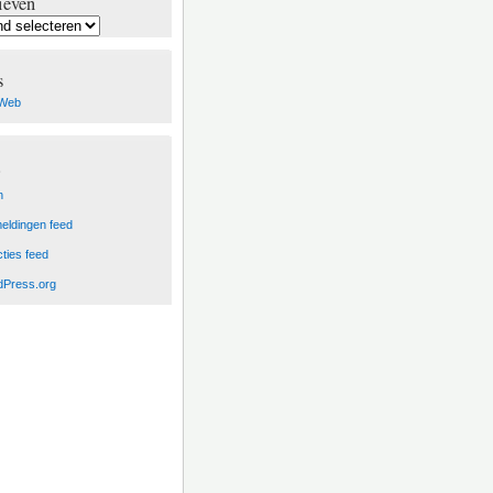
ieven
ven
s
Web
n
eldingen feed
ties feed
Press.org