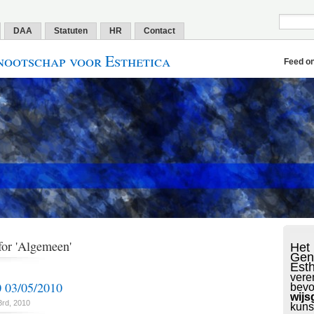
DAA
Statuten
HR
Contact
ootschap voor Esthetica
Feed o
for 'Algemeen'
Het
Gen
Est
vere
03/05/2010
bevo
wijs
3rd, 2010
kuns