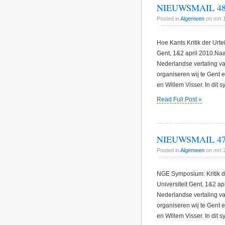
NIEUWSMAIL 48 
Posted in
Algemeen
on mrt 
Hoe Kants Kritik der Urte
Gent, 1&2 april 2010.Naa
Nederlandse vertaling van
organiseren wij te Gent
en Willem Visser. In dit
Read Full Post »
NIEUWSMAIL 47 
Posted in
Algemeen
on mrt 
NGE Symposium: Kritik de
Universiteit Gent, 1&2 ap
Nederlandse vertaling van
organiseren wij te Gent
en Willem Visser. In dit