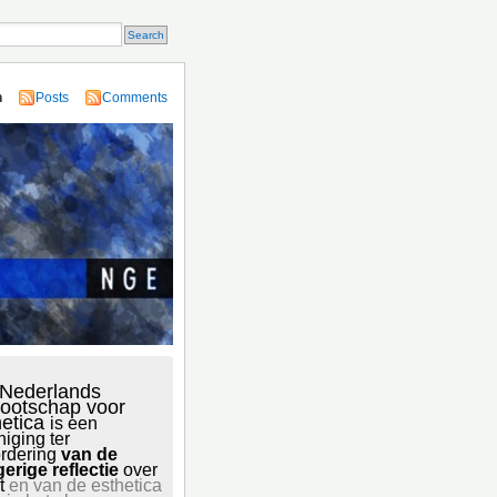
n
Posts
Comments
 Nederlands
ootschap voor
hetica
is een
niging ter
rdering
van de
gerige reflectie
over
t
en van de esthetica