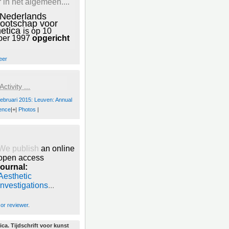
 in het algemeen....
 Nederlands
ootschap voor
hetica
is op 10
ber 1997
opgericht
eer
ctivity ...
februari 2015: Leuven: Annual
ence
|+|
Photos
|
We publish
an online
open access
journal:
Aesthetic
Investigations
...
 or reviewer
.
ica. Tijdschrift voor kunst