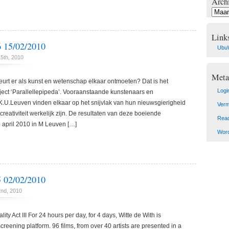
Arch
Archie
Link
15/02/2010
Ubu
5th, 2010
Meta
eurt er als kunst en wetenschap elkaar ontmoeten? Dat is het
Logi
ject ‘Parallellepipeda’. Vooraanstaande kunstenaars en
.U.Leuven vinden elkaar op het snijvlak van hun nieuwsgierigheid
Verm
creativiteit werkelijk zijn. De resultaten van deze boeiende
Reac
25 april 2010 in M Leuven […]
Word
02/02/2010
2nd, 2010
lity Act III For 24 hours per day, for 4 days, Witte de With is
creening platform. 96 films, from over 40 artists are presented in a