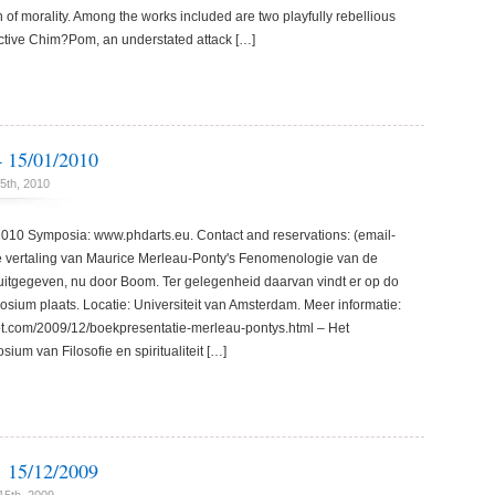
 of morality. Among the works included are two playfully rebellious
ctive Chim?Pom, an understated attack […]
15/01/2010
5th, 2010
0 Symposia: www.phdarts.eu. Contact and reservations: (email-
 vertaling van Maurice Merleau-Ponty's Fenomenologie van de
itgegeven, nu door Boom. Ter gelegenheid daarvan vindt er op do
osium plaats. Locatie: Universiteit van Amsterdam. Meer informatie:
ot.com/2009/12/boekpresentatie-merleau-pontys.html – Het
um van Filosofie en spiritualiteit […]
15/12/2009