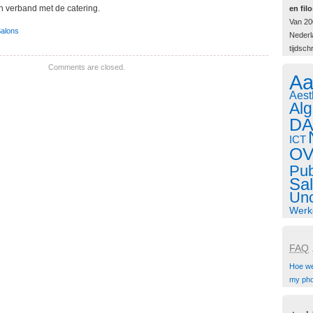
n verband met de catering.
en filo
Van 20
alons
Nederla
tijdschr
Comments are closed.
Aa
Aest
Al
DA
ICT
O
Pub
Sa
Unc
Werk
FAQ
.
Hoe w
my ph