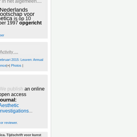
 in het algemeen....
 Nederlands
ootschap voor
hetica
is op 10
ber 1997
opgericht
eer
ctivity ...
februari 2015: Leuven: Annual
ence
|+|
Photos
|
We publish
an online
open access
journal:
Aesthetic
Investigations
...
 or reviewer
.
ica. Tijdschrift voor kunst