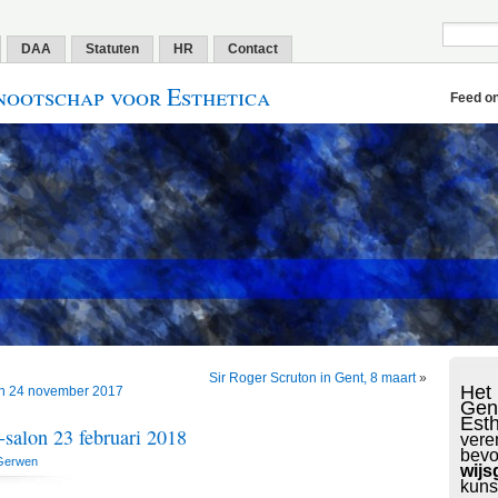
DAA
Statuten
HR
Contact
ootschap voor Esthetica
Feed o
Sir Roger Scruton in Gent, 8 maart
»
Het
n 24 november 2017
Gen
Est
alon 23 februari 2018
vere
bevo
Gerwen
wijs
kuns