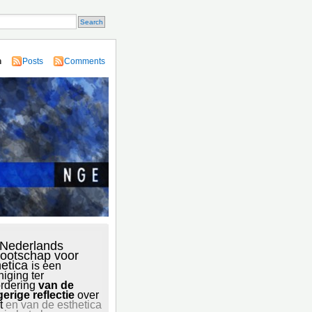
n
Posts
Comments
 Nederlands
ootschap voor
hetica
is een
niging ter
rdering
van de
gerige reflectie
over
t
en van de esthetica