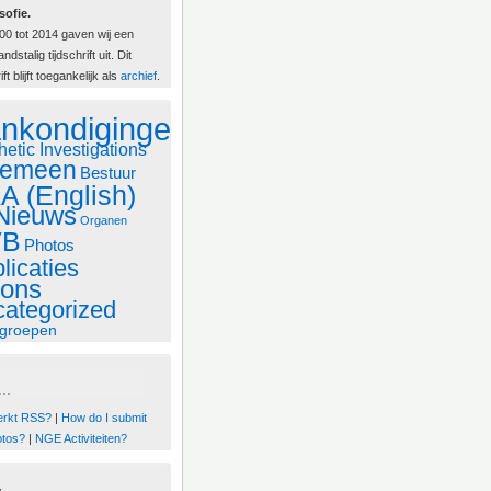
sofie.
00 tot 2014 gaven wij een
ndstalig tijdschrift uit. Dit
ift blijft toegankelijk als
archief
.
nkondigingen
hetic Investigations
gemeen
Bestuur
A (English)
Nieuws
Organen
VB
Photos
licaties
lons
ategorized
groepen
..
erkt RSS?
|
How do I submit
otos?
|
NGE Activiteiten?