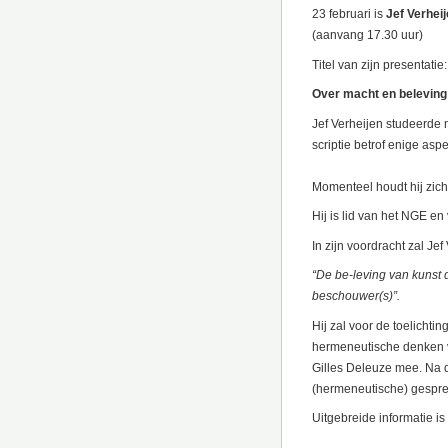
23 februari is
Jef Verhei
(aanvang 17.30 uur)
Titel van zijn presentatie:
Over macht en beleving
Jef Verheijen studeerde n
scriptie betrof enige asp
Momenteel houdt hij zich 
Hij is lid van het NGE e
In zijn voordracht zal Je
“De be-leving van kunst 
beschouwer(s)”.
Hij zal voor de toelicht
hermeneutische denken v
Gilles Deleuze mee. Na 
(hermeneutische) gesprek
Uitgebreide informatie is