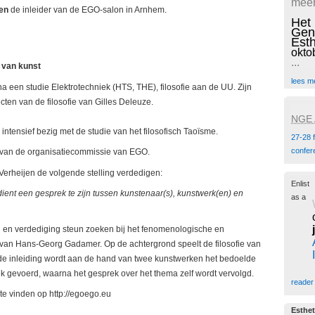
meer
jen
de inleider van de EGO-salon in Arnhem.
Het
Gen
Est
okto
...
 van kunst
lees m
a een studie Elektrotechniek (HTS, THE), filosofie aan de UU. Zijn
ecten van de filosofie van Gilles Deleuze.
NGE A
intensief bezig met de studie van het filosofisch Taoïsme.
27-28 
confer
n van de organisatiecommissie van EGO.
f Verheijen de volgende stelling verdedigen:
Enlist
dient een gesprek te zijn tussen kunstenaar(s), kunstwerk(en) en
as a
ing en verdediging steun zoeken bij het fenomenologische en
an Hans-Georg Gadamer. Op de achtergrond speelt de filosofie van
de inleiding wordt aan de hand van twee kunstwerken het bedoelde
 gevoerd, waarna het gesprek over het thema zelf wordt vervolgd.
reader
 te vinden op http://egoego.eu
Esthet